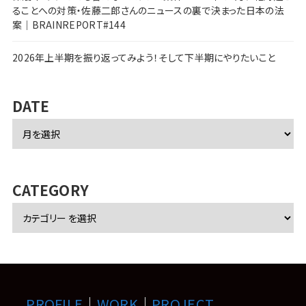
ることへの対策・佐藤二郎さんのニュースの裏で決まった日本の法
案｜BRAINREPORT#144
2026年上半期を振り返ってみよう！そして下半期にやりたいこと
DATE
ア
ー
カ
イ
ブ
CATEGORY
PROFILE
｜
WORK
｜
PROJECT