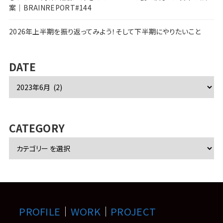
案｜BRAINREPORT#144
2026年上半期を振り返ってみよう！そして下半期にやりたいこと
DATE
ア
ー
カ
イ
ブ
CATEGORY
PROFILE
｜
WORK
｜
PROJECT