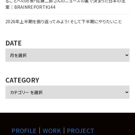
ることへの対策・佐藤二郎さんのニュースの裏で決まった日本の法
案｜BRAINREPORT#144
2026年上半期を振り返ってみよう！そして下半期にやりたいこと
DATE
ア
ー
カ
イ
ブ
CATEGORY
PROFILE
｜
WORK
｜
PROJECT