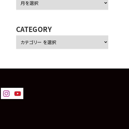
ー
カ
イ
ブ
CATEGORY