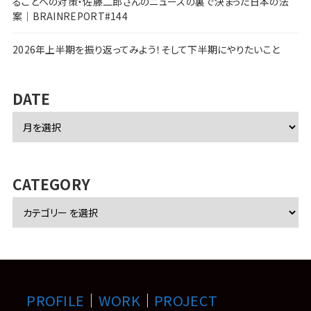
ることへの対策・佐藤二郎さんのニュースの裏で決まった日本の法
案｜BRAINREPORT#144
2026年上半期を振り返ってみよう！そして下半期にやりたいこと
DATE
ア
ー
カ
イ
ブ
CATEGORY
PROFILE
｜
WORK
｜
PROJECT