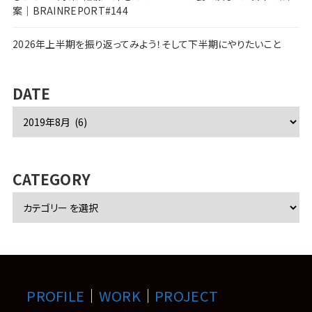
案｜BRAINREPORT#144
2026年上半期を振り返ってみよう！そして下半期にやりたいこと
DATE
ア
ー
カ
イ
ブ
CATEGORY
PROFILE
｜
WORK
｜
PROJECT