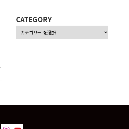
カ
イ
し
ブ
CATEGORY