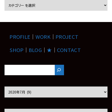
PROFILE
｜
WORK
｜
PROJECT
SHOP
｜
BLOG
｜
★
｜
CONTACT
ア
ー
カ
イ
ブ