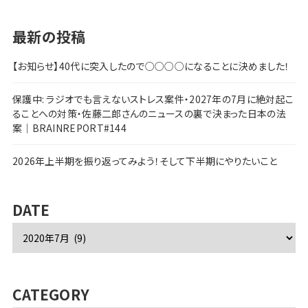
最新の投稿
【お知らせ】40代に突入したので○○○○になることに決めました！
保護中: ラジオでも言えないストレス案件・2027年の7月に絶対起こ
ることへの対策・佐藤二郎さんのニュースの裏で決まった日本の法
案｜BRAINREPORT#144
2026年上半期を振り返ってみよう！そして下半期にやりたいこと
DATE
ア
ー
カ
イ
ブ
CATEGORY