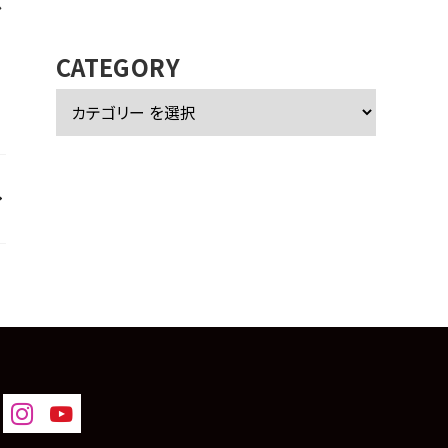
し
カ
イ
ブ
CATEGORY