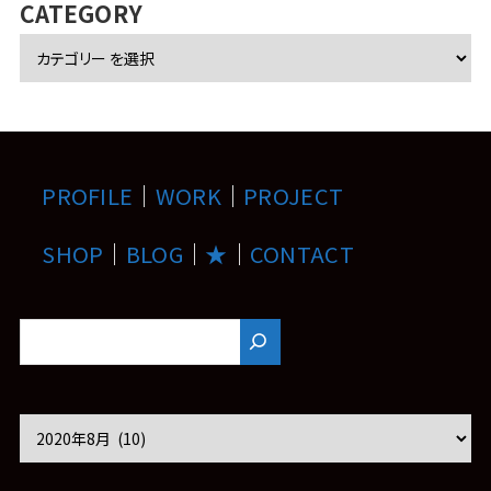
ブ
CATEGORY
PROFILE
｜
WORK
｜
PROJECT
SHOP
｜
BLOG
｜
★
｜
CONTACT
ア
ー
カ