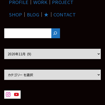
PROFILE
｜
WORK
｜
PROJECT
SHOP
｜
BLOG
｜
★
｜
CONTACT
ア
ー
カ
イ
ブ