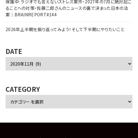
保護中: ラジオでも言えないストレス案件・2027年の7月に絶対起こ
ることへの対策・佐藤二郎さんのニュースの裏で決まった日本の法
案｜BRAINREPORT#144
2026年上半期を振り返ってみよう！そして下半期にやりたいこと
DATE
ア
ー
カ
イ
ブ
CATEGORY