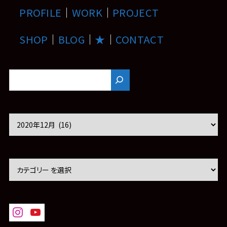
PROFILE
｜
WORK
｜
PROJECT
SHOP
｜
BLOG
｜
★
｜
CONTACT
ア
ー
カ
イ
ブ