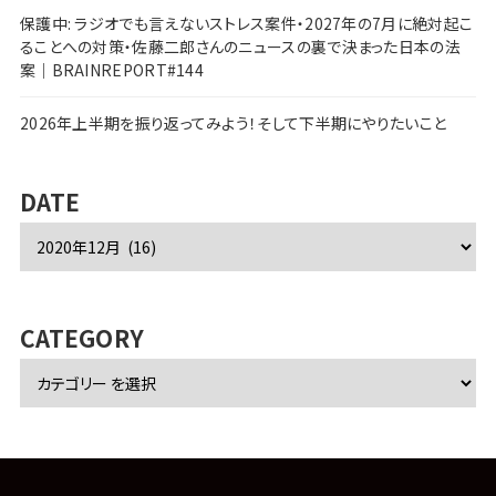
保護中: ラジオでも言えないストレス案件・2027年の7月に絶対起こ
ることへの対策・佐藤二郎さんのニュースの裏で決まった日本の法
案｜BRAINREPORT#144
2026年上半期を振り返ってみよう！そして下半期にやりたいこと
DATE
ア
ー
カ
イ
ブ
CATEGORY