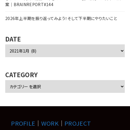
案｜BRAINREPORT#144
2026年上半期を振り返ってみよう！そして下半期にやりたいこと
DATE
ア
ー
カ
イ
ブ
CATEGORY
PROFILE
｜
WORK
｜
PROJECT