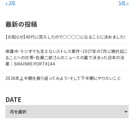
« 3月
5月 »
最新の投稿
【お知らせ】40代に突入したので○○○○になることに決めました！
保護中: ラジオでも言えないストレス案件・2027年の7月に絶対起こ
ることへの対策・佐藤二郎さんのニュースの裏で決まった日本の法
案｜BRAINREPORT#144
2026年上半期を振り返ってみよう！そして下半期にやりたいこと
DATE
ア
ー
カ
イ
ブ