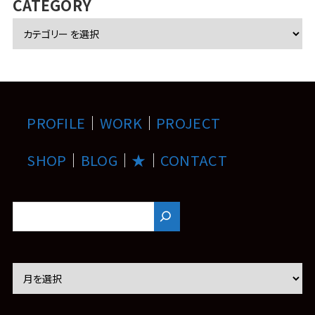
CATEGORY
PROFILE
｜
WORK
｜
PROJECT
SHOP
｜
BLOG
｜
★
｜
CONTACT
ア
ー
カ
イ