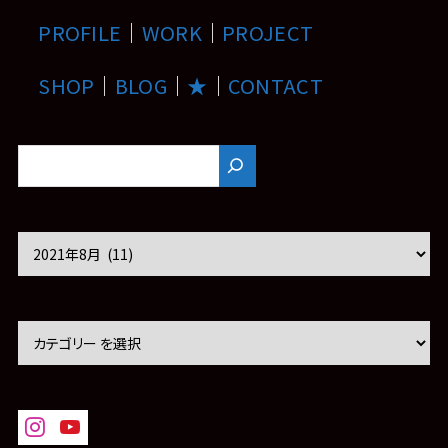
PROFILE
｜
WORK
｜
PROJECT
SHOP
｜
BLOG
｜
★
｜
CONTACT
ア
ー
カ
イ
ブ