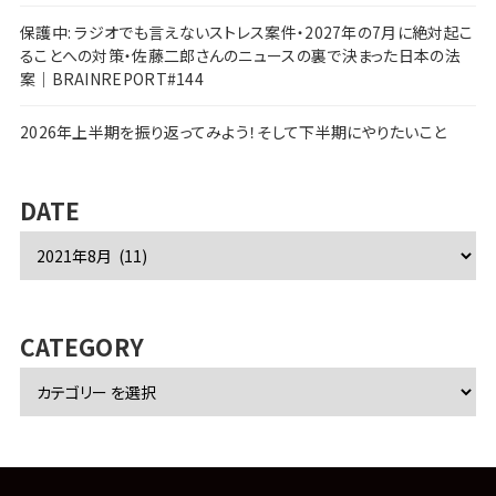
保護中: ラジオでも言えないストレス案件・2027年の7月に絶対起こ
ることへの対策・佐藤二郎さんのニュースの裏で決まった日本の法
案｜BRAINREPORT#144
2026年上半期を振り返ってみよう！そして下半期にやりたいこと
DATE
ア
ー
カ
イ
ブ
CATEGORY