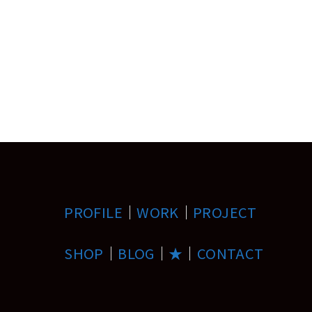
PROFILE
｜
WORK
｜
PROJECT
SHOP
｜
BLOG
｜
★
｜
CONTACT