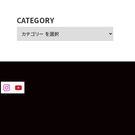
カ
イ
ブ
CATEGORY