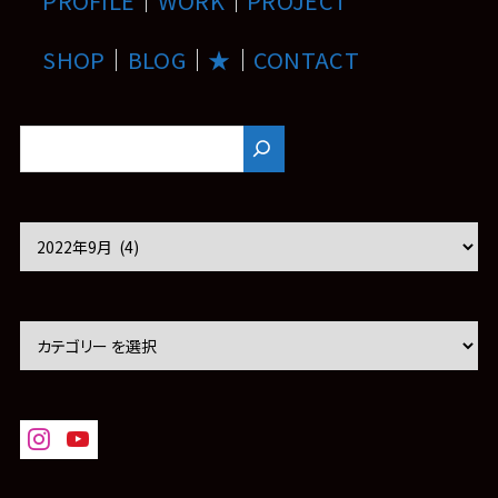
PROFILE
｜
WORK
｜
PROJECT
SHOP
｜
BLOG
｜
★
｜
CONTACT
ア
ー
カ
イ
ブ