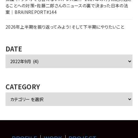
ることへの対策・佐藤二郎さんのニュースの裏で決まった日本の法
案｜BRAINREPORT#144
2026年上半期を振り返ってみよう！そして下半期にやりたいこと
DATE
ア
ー
カ
イ
ブ
CATEGORY