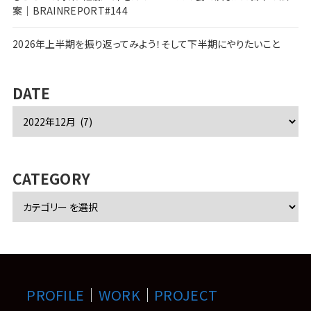
案｜BRAINREPORT#144
2026年上半期を振り返ってみよう！そして下半期にやりたいこと
DATE
ア
ー
カ
イ
ブ
CATEGORY
PROFILE
｜
WORK
｜
PROJECT