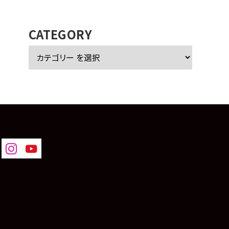
カ
イ
ブ
CATEGORY