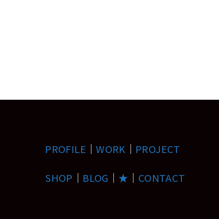
PROFILE
｜
WORK
｜
PROJECT
SHOP
｜
BLOG
｜
★
｜
CONTACT