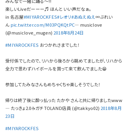
みんなで一緒に踊る〜!!
楽しいLiveだーーー♬ ほんと いい声だなぁ。
in 名古屋
#MIYAROCKFES
#レオリ
#あぬえぬえ
∞ぶれい
ん
pic.twitter.com/M03PQKQtPC
— musiclove
(@musiclove_mugen)
2018年8月24日
#MIYAROCKFES
おつかれさまでした！
受付係でしたので、リハから後ろから眺めてましたが、リハから
全力で思わずハイボールを買って来て飲んでました😁
参加してたみなさんもめちゃくちゃ楽しそうでした！
帰りは終了後に酔っ払った たかや さんと共に帰りましたwww
— たっきょ2.0☕️ガチTOLAND店員 (@takkyo02)
2018年8月
23日
#MIYAROCKFES