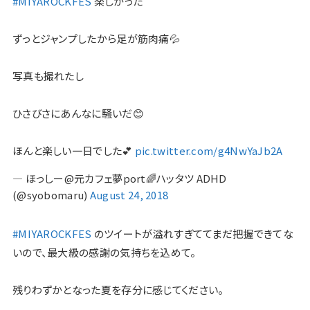
#MIYAROCKFES
楽しかった
ずっとジャンプしたから足が筋肉痛💦
写真も撮れたし
ひさびさにあんなに騒いだ😊
ほんと楽しい一日でした💕
pic.twitter.com/g4NwYaJb2A
— ほっしー@元カフェ夢port🌈ハッタツ ADHD
(@syobomaru)
August 24, 2018
#MIYAROCKFES
のツイートが溢れすぎててまだ把握できてな
いので、最大級の感謝の気持ちを込めて。
残りわずかとなった夏を存分に感じてください。