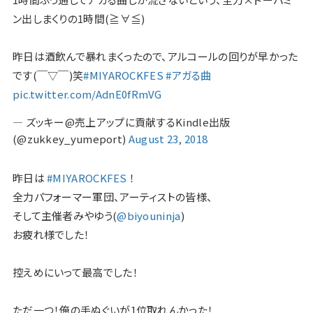
ン出しまくりの1時間(≧∀≦)
昨日は酒飲んで暴れまくったので、アルコールの回りが早かった
です(￣▽￣)笑
#MIYAROCKFES
#アガる曲
pic.twitter.com/AdnE0fRmVG
— ズッキー@売上アップに貢献するKindle出版
(@zukkey_yumeport)
August 23, 2018
昨日は
#MIYAROCKFES
！
全力パフォーマー軍団、アーティストの皆様、
そして主催者みやゆう(
@biyouninja
)
お疲れ様でした！
控えめにいって最高でした！
ただ一つ！俺の手ぬぐいが1位取れんかった！