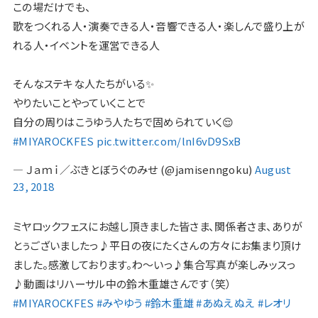
この場だけでも、
歌をつくれる人・演奏できる人・音響できる人・楽しんで盛り上が
れる人・イベントを運営できる人
そんなステキな人たちがいる✨
やりたいことやっていくことで
自分の周りはこうゆう人たちで固められていく😌
#MIYAROCKFES
pic.twitter.com/lnI6vD9SxB
— Ｊａｍｉ／ぶきとぼうぐのみせ (@jamisenngoku)
August
23, 2018
ミヤロックフェスにお越し頂きました皆さま、関係者さま、ありが
とぅございましたっ♪平日の夜にたくさんの方々にお集まり頂け
ました。感激しております。わ〜いっ♪集合写真が楽しみッスっ
♪動画はリハーサル中の鈴木重雄さんです（笑）
#MIYAROCKFES
#みやゆう
#鈴木重雄
#あぬえぬえ
#レオリ