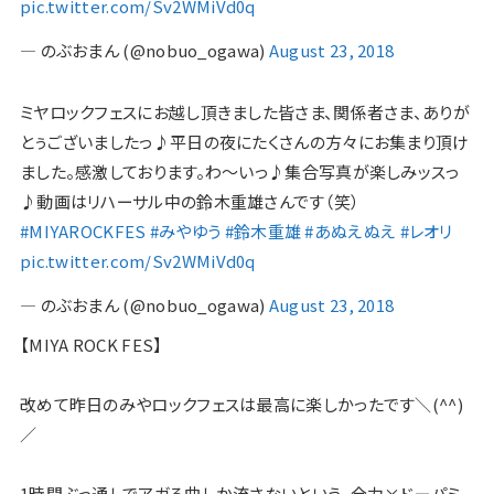
pic.twitter.com/Sv2WMiVd0q
— のぶおまん (@nobuo_ogawa)
August 23, 2018
ミヤロックフェスにお越し頂きました皆さま、関係者さま、ありが
とぅございましたっ♪平日の夜にたくさんの方々にお集まり頂け
ました。感激しております。わ〜いっ♪集合写真が楽しみッスっ
♪動画はリハーサル中の鈴木重雄さんです（笑）
#MIYAROCKFES
#みやゆう
#鈴木重雄
#あぬえぬえ
#レオリ
pic.twitter.com/Sv2WMiVd0q
— のぶおまん (@nobuo_ogawa)
August 23, 2018
【MIYA ROCK FES】
改めて昨日のみやロックフェスは最高に楽しかったです＼(^^)
／
1時間ぶっ通しでアガる曲しか流さないという、全力×ドーパミ