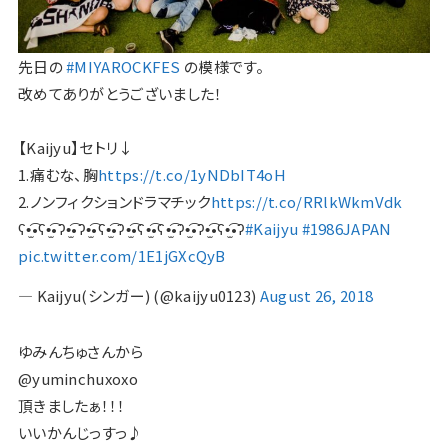
先日の
#MIYAROCKFES
の模様です。
改めてありがとうございました！
【Kaijyu】セトリ↓
1.痛むな、胸
https://t.co/1yNDbIT4oH
2.ノンフィクションドラマチック
https://t.co/RRlkWkmVdk
ʕ•̫͡•ʕ•̫͡•ʔ•̫͡•ʔ•̫͡•ʕ•̫͡•ʔ•̫͡•ʕ•̫͡•ʕ•̫͡•ʔ•̫͡•ʔ•̫͡•ʕ•̫͡•ʔ
#Kaijyu
#1986JAPAN
pic.twitter.com/1E1jGXcQyB
— Kaijyu(シンガー) (@kaijyu0123)
August 26, 2018
ゆみんちゅさんから
@yuminchuxoxo
頂きましたぁ！！！
いいかんじっすっ♪