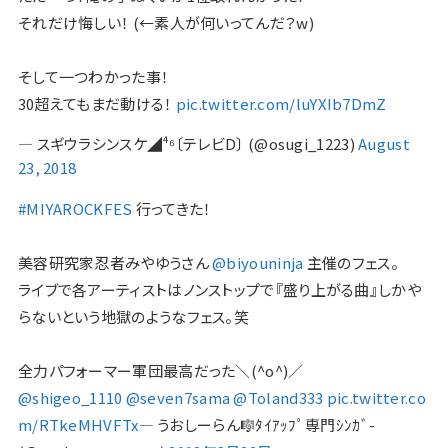
それだけ悔しい！ (←素人が何いってんだ？w)
そして一つわかった事！
30超えてもまだ動ける！
pic.twitter.com/luYXIb7DmZ
— スギウラシンスケ◢⁴⁶〔テレビD〕 (@osugi_1223)
August
23, 2018
#MIYAROCKFES
行ってきた！
美容研究家忍者みやゆうさん
@biyouninja
主催のフェス。
ライブで各アーティストはノンストップで『盛り上がる曲』しかや
らないという地獄のようなフェス。笑
全力パフォーマー軍団最高だった＼(^o^)／
@shigeo_1110
@seven7sama
@Toland333
pic.twitter.co
m/RTkeMHVFTx
— うおしーらん🎼ﾀｲｱｯﾌﾟ専門ｼﾝｶﾞ-