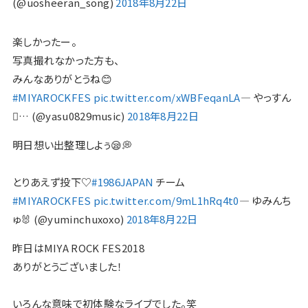
(@uosheeran_song)
2018年8月22日
楽しかったー。
写真撮れなかった方も、
みんなありがとうね😊
#MIYAROCKFES
pic.twitter.com/xWBFeqanLA
— やっすん
… (@yasu0829music)
2018年8月22日
明日想い出整理しよぅ😪💭
とりあえず投下♡
#1986JAPAN
チーム
#MIYAROCKFES
pic.twitter.com/9mL1hRq4t0
— ゆみんち
ゅ🐰 (@yuminchuxoxo)
2018年8月22日
昨日はMIYA ROCK FES2018
ありがとうございました！
いろんな意味で初体験なライブでした。笑