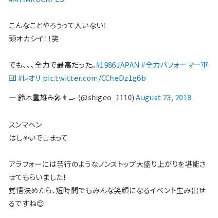
こんなことやろうって人いない！
頭オカシイ！！笑
でも、、、全力で最高だった。
#1986JAPAN
#全力パフォーマー軍
団
#レオリ
pic.twitter.com/CCheDz1g6b
— 鈴木重雄☕️🎤👨‍🍳 (@shigeo_1110)
August 23, 2018
スンマヘン
はしゃいでしまって
アラフォーには苦行のようなノンストップ大盛り上がりを堪能さ
せてもらいました！
覚悟決めたら、短時間でもみんな笑顔になるイベント生み出せ
るですね😊