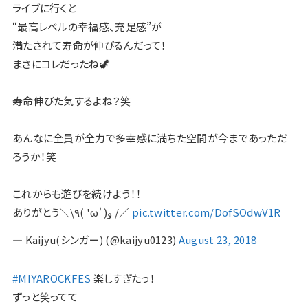
ライブに行くと
“最高レベルの幸福感、充足感”が
満たされて寿命が伸びるんだって！
まさにコレだったね🦖
寿命伸びた気するよね？笑
あんなに全員が全力で多幸感に満ちた空間が今まであっただ
ろうか！笑
これからも遊びを続けよう！！
ありがとう＼\٩( 'ω' )و /／
pic.twitter.com/DofSOdwV1R
— Kaijyu(シンガー) (@kaijyu0123)
August 23, 2018
#MIYAROCKFES
楽しすぎたっ！
ずっと笑ってて