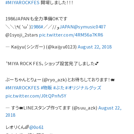
#MIYAROCKFES
開場しました！！！
1986JAPANも全力準備OKです
＼＼\٩( 'ω' )و //／／
#1986JAPAN
@symusic0407
@1syoji_2stars
pic.twitter.com/4RM56a7KR6
— Kaijyu(シンガー) (@kaijyu0123)
August 22, 2018
〝MIYA ROCK FES〟ショップ設営完了しました💕
ぶーちゃんとりょー(@ryo_azk)とお待ちしております！🐖
#MIYAROCKFES
#物販
#ぶた
#オリジナルグッズ
pic.twitter.com/J0tQPnfv5Y
— すう🐖LINEスタンプ作ってます (@suu_azk)
August 22,
2018
レオリくん🌈
@0o61