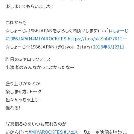
楽しませてもらいました！
これからも
☆しょーじ、1986JAPANをよろしくお願いします(´ω｀)
#しょーじ
#1986JAPAN
#MIYAROCKFES
https://t.co/xkZnbP7RfT
—
☆しょーじ☆1986JAPAN (@1syoji_2stars)
2018年8月23日
昨日のミヤロックフェス
出演者のみんなかっこよかったなー
盛り上げかたとか
楽しませ方、トーク
色々めっちゃ上手
憧れる！
写真撮るのをいつも忘れるのが
いかん(^-^;
#MIYAROCKFES
#フェス
— りょー🍀映像＆ｷｬﾗｸﾘｴ