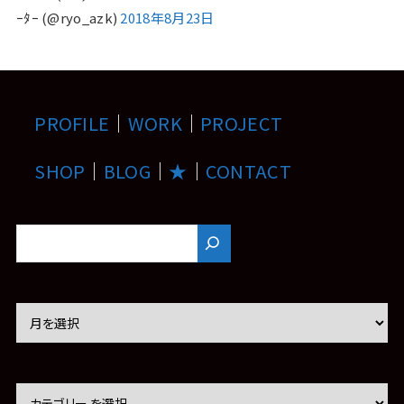
ｰﾀｰ (@ryo_azk)
2018年8月23日
PROFILE
｜
WORK
｜
PROJECT
SHOP
｜
BLOG
｜
★
｜
CONTACT
ア
ー
カ
イ
ブ