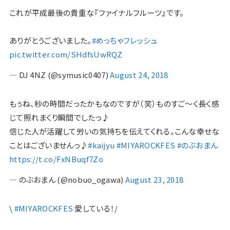
これが平成最後の貴重な『ファイナルフルーツ』です。
ありがとうございました。
#めっちゃフレッシュ
pic.twitter.com/SHdfsUwRQZ
— DJ 4NZ (@symusic0407)
August 24, 2018
もぅね、秒の時間だったかもなのですが（笑）ものすご〜く長く感
じて照れまくり瞬間でしたっ♪
信じた人が活躍して労いの気持ちを伝えてくれる。こんな幸せな
ことはございませんっ♪
#kaijyu
#MIYAROCKFES
#のぶおまん
https://t.co/FxNBuqf7Zo
— のぶおまん (@nobuo_ogawa)
August 23, 2018
\
#MIYAROCKFES
愛している！/