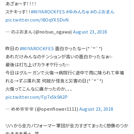
あざぁ〜す！！！！
ステキっす！！
#MIYAROCKFES
#ゆみんちゅ
#のぶおまん
pic.twitter.com/l8OqYXSDvN
— のぶおまん (@nobuo_ogawa)
August 23, 2018
昨日の
#MIYAROCKFES
面白かったなー(*´꒳`*)
あれだけみんなのテンションが高いの面白かったなぁ✨
最後は打ち上げカラオケ行った✨
今日はグルーガンで火傷→病院行く途中で雨に降られて傘壊
れる→ずぶ濡れ笑 何故か怪我と災害の日(*´꒳`*)
火傷ってこんなに痛かったのか、、、
pic.twitter.com/Fp7x5k9A2P
— めめ🌸🌸🌸 (@openflower1111)
August 23, 2018
リハから全力パフォーマー軍団が全力すぎてまったく想像のつか
ぬまま本番へ。笑