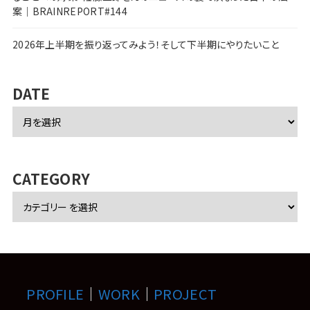
案｜BRAINREPORT#144
2026年上半期を振り返ってみよう！そして下半期にやりたいこと
DATE
ア
ー
カ
イ
ブ
CATEGORY
PROFILE
｜
WORK
｜
PROJECT