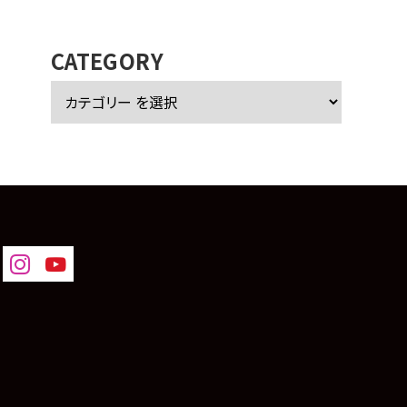
カ
イ
ブ
CATEGORY