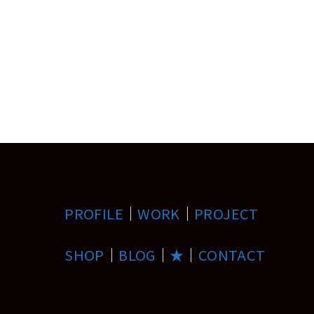
PROFILE
｜
WORK
｜
PROJECT
SHOP
｜
BLOG
｜
★
｜
CONTACT