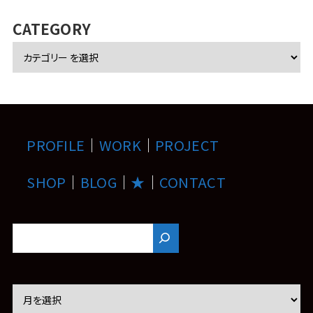
イ
ブ
CATEGORY
PROFILE
｜
WORK
｜
PROJECT
SHOP
｜
BLOG
｜
★
｜
CONTACT
ア
ー