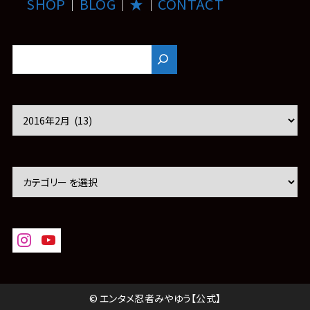
SHOP
｜
BLOG
｜
★
｜
CONTACT
ア
ー
カ
イ
ブ
© エンタメ忍者みやゆう【公式】