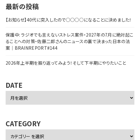
最新の投稿
【お知らせ】40代に突入したので○○○○になることに決めました！
保護中: ラジオでも言えないストレス案件・2027年の7月に絶対起こ
ることへの対策・佐藤二郎さんのニュースの裏で決まった日本の法
案｜BRAINREPORT#144
2026年上半期を振り返ってみよう！そして下半期にやりたいこと
DATE
ア
ー
カ
イ
ブ
CATEGORY