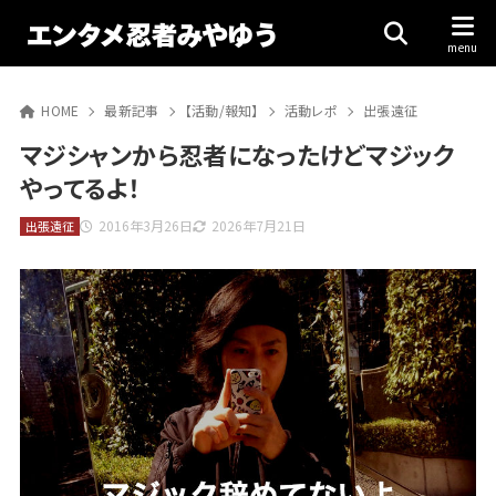
HOME
最新記事
【活動/報知】
活動レポ
出張遠征
マジシャンから忍者になったけどマジック
やってるよ！
2016年3月26日
2026年7月21日
出張遠征