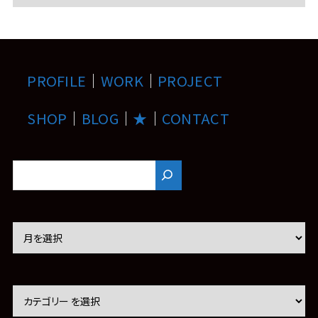
PROFILE
｜
WORK
｜
PROJECT
SHOP
｜
BLOG
｜
★
｜
CONTACT
ア
ー
カ
イ
ブ