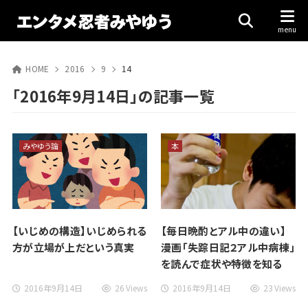
HOME
2016
9
14
「2016年9月14日」の記事一覧
みやゆう論
本
【いじめの構造】いじめられる
【毎日晩酌とアル中の違い】
方が立場が上だという真実
漫画「失踪日記２アル中病棟」
を読んで症状や特徴を知る
2016年9月14日
26 Views
2016年9月14日
23 Views