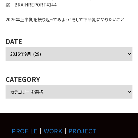
案｜BRAINREPORT#144
2026年上半期を振り返ってみよう！そして下半期にやりたいこと
DATE
ア
ー
カ
イ
ブ
CATEGORY
PROFILE
｜
WORK
｜
PROJECT