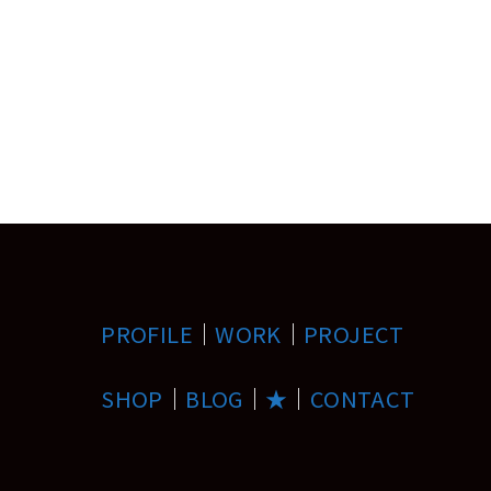
PROFILE
｜
WORK
｜
PROJECT
SHOP
｜
BLOG
｜
★
｜
CONTACT