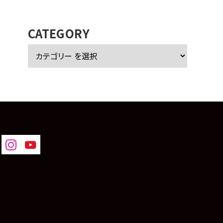
カ
イ
ブ
CATEGORY