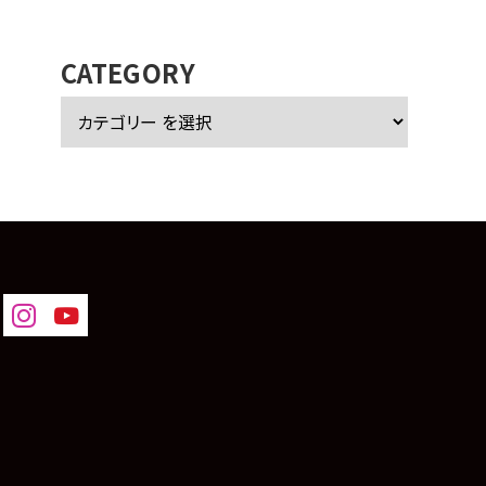
カ
イ
ブ
CATEGORY