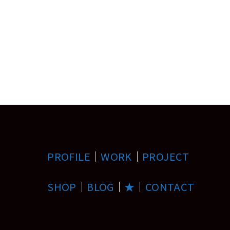
PROFILE
｜
WORK
｜
PROJECT
SHOP
｜
BLOG
｜
★
｜
CONTACT