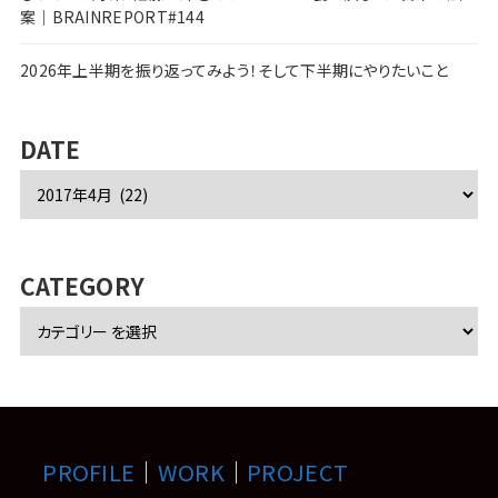
案｜BRAINREPORT#144
2026年上半期を振り返ってみよう！そして下半期にやりたいこと
DATE
ア
ー
カ
イ
ブ
CATEGORY
PROFILE
｜
WORK
｜
PROJECT