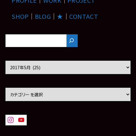
PROFILE
｜
WORK
｜
PROJECT
SHOP
｜
BLOG
｜
★
｜
CONTACT
ア
ー
カ
イ
ブ