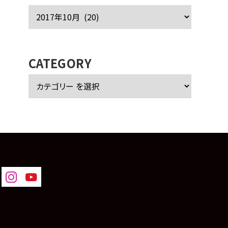
ア
ー
カ
イ
ブ
CATEGORY