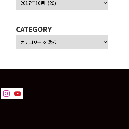
ー
カ
イ
ブ
CATEGORY