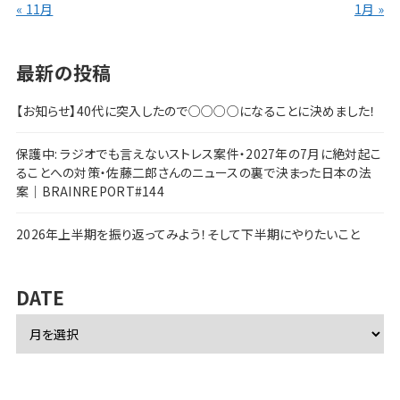
« 11月
1月 »
最新の投稿
【お知らせ】40代に突入したので○○○○になることに決めました！
保護中: ラジオでも言えないストレス案件・2027年の7月に絶対起こ
ることへの対策・佐藤二郎さんのニュースの裏で決まった日本の法
案｜BRAINREPORT#144
2026年上半期を振り返ってみよう！そして下半期にやりたいこと
DATE
ア
ー
カ
イ
ブ