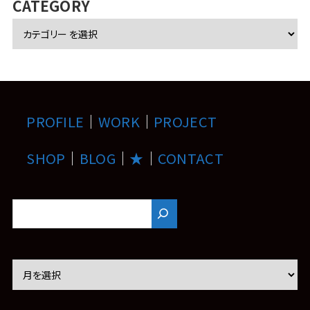
CATEGORY
PROFILE
｜
WORK
｜
PROJECT
SHOP
｜
BLOG
｜
★
｜
CONTACT
ア
ー
カ
イ