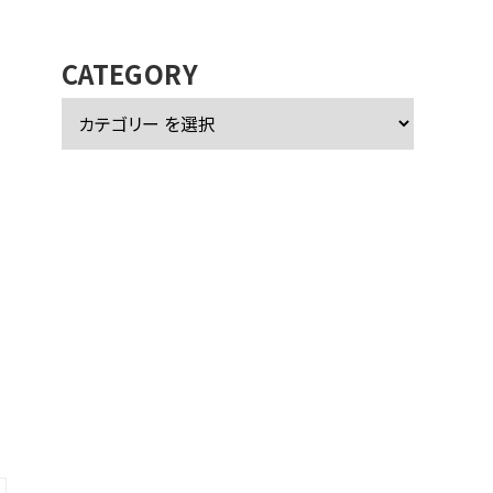
カ
イ
ブ
CATEGORY