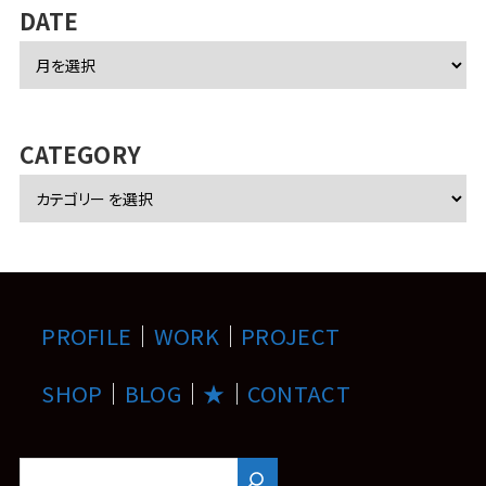
DATE
ア
ー
カ
イ
ブ
CATEGORY
PROFILE
｜
WORK
｜
PROJECT
SHOP
｜
BLOG
｜
★
｜
CONTACT