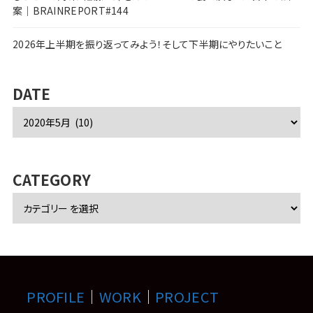
案｜BRAINREPORT#144
2026年上半期を振り返ってみよう！そして下半期にやりたいこと
DATE
ア
ー
カ
イ
ブ
CATEGORY
PROFILE
｜
WORK
｜
PROJECT