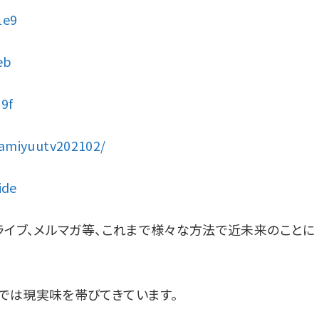
1e9
eb
9f
yamiyuutv202102/
ide
ライブ、メルマガ等、これまで様々な方法で近未来のことに
では現実味を帯びてきています。