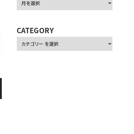
ー
カ
イ
ブ
CATEGORY