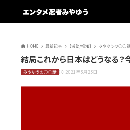
HOME
最新記事
【活動/報知】
みやゆうの○○
結局これから日本はどうなる？
2021年5月25日
みやゆうの○○話