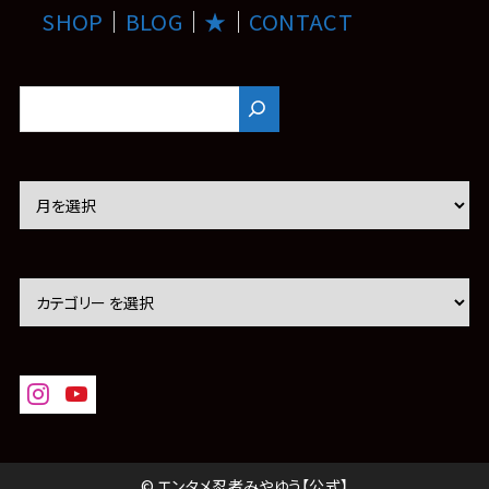
SHOP
｜
BLOG
｜
★
｜
CONTACT
ア
ー
カ
イ
ブ
© エンタメ忍者みやゆう【公式】