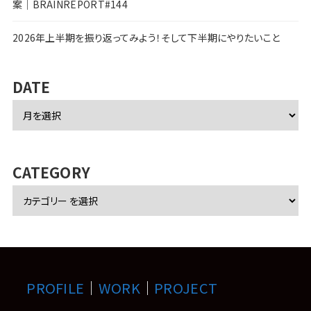
案｜BRAINREPORT#144
2026年上半期を振り返ってみよう！そして下半期にやりたいこと
DATE
ア
ー
カ
イ
ブ
CATEGORY
PROFILE
｜
WORK
｜
PROJECT