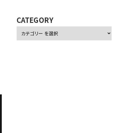
カ
イ
ブ
CATEGORY