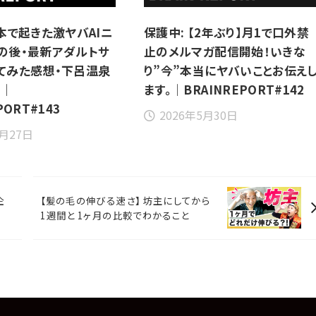
日本で起きた激ヤバAIニ
保護中: 【2年ぶり】月1で口外禁
の後・最新アダルトサ
止のメルマガ配信開始！いきな
てみた感想・下呂温泉
り”今”本当にヤバいことお伝え
前｜
ます。｜BRAINREPORT#142
PORT#143
2026年5月30日
6月27日
企
【髪の毛の伸びる速さ】 坊主にしてから
5
1週間と 1ヶ月の比較でわかること