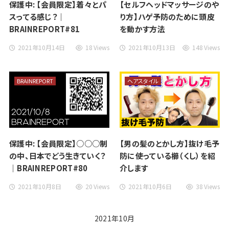
保護中: 【会員限定】着々とパ
【セルフヘッドマッサージのや
スってる感じ？｜
り方】ハゲ予防のために頭皮
BRAINREPORT#81
を動かす方法
2021年10月14日
18 Views
2021年10月13日
148 Views
BRAINREPORT
ヘアスタイル
保護中: 【会員限定】○○○制
【男の髪のとかし方】抜け毛予
の中、日本でどう生きていく？
防に使っている櫛（くし）を紹
｜BRAINREPORT#80
介します
2021年10月8日
20 Views
2021年10月6日
38 Views
2021年10月