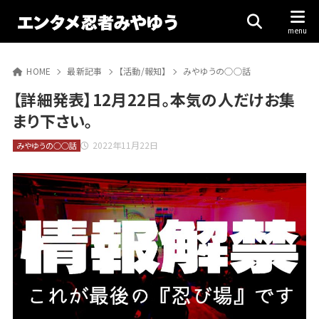
HOME
最新記事
【活動/報知】
みやゆうの○○話
【詳細発表】12月22日。本気の人だけお集
まり下さい。
2022年11月22日
みやゆうの○○話