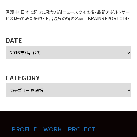
保護中: 日本で起きた激ヤバAIニュースのその後・最新アダルトサー
ビス使ってみた感想・下呂温泉の宿の名前｜BRAINREPORT#143
DATE
ア
ー
カ
イ
ブ
CATEGORY
PROFILE
｜
WORK
｜
PROJECT