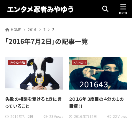
HOME
2016
7
2
「2016年7月2日」の記事一覧
みやゆう論
KAIHOU
失敗の相談を受けるときに言
２０１６年３度目の４分の１の
っていること
目標！！
2016年7月2日
23 Views
2016年7月2日
22 Views