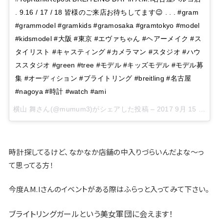
. 9.16 / 17 / 18 皆様のご来店お待ちしてます😉 . . . #gram
#grammodel #gramkids #gramosaka #gramtokyo #model
#kidsmodel #大阪 #東京 #エヴァちゃん #ヘアーメイク #ス
タイリスト #キャスティング #カメラマン #スタジオ #ハウ
ススタジオ #green #tree #モデル #キッズモデル #モデル募
集 #オーディション #ブライトリング #breitling #名古屋
#nagoya #時計 #watch #ami
横山 舞さん(@mumum3)がシェアした投稿 –
2017 9月 15 3:33午後 PDT
時計探してるけど、なかなか店舗の中入りづらいんだよな〜っ
て思ってる方！
今度A.M.Iさんのイベントがある際はふらっと入ってみて下さい。
ブライトリングガールという美女軍団に会えます！