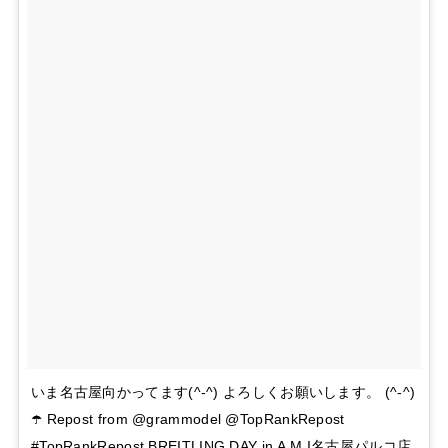
いま名古屋向かってます(^-^) よろしくお願いします。 (^-^)
☂️ Repost from @grammodel @TopRankRepost
#TopRankRepost BREITLING DAY in A.M.I名古屋パルコ店