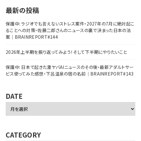
最新の投稿
保護中: ラジオでも言えないストレス案件・2027年の7月に絶対起こ
ることへの対策・佐藤二郎さんのニュースの裏で決まった日本の法
案｜BRAINREPORT#144
2026年上半期を振り返ってみよう！そして下半期にやりたいこと
保護中: 日本で起きた激ヤバAIニュースのその後・最新アダルトサー
ビス使ってみた感想・下呂温泉の宿の名前｜BRAINREPORT#143
DATE
ア
ー
カ
イ
ブ
CATEGORY