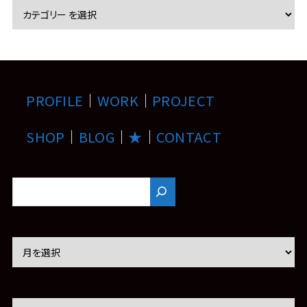
PROFILE
｜
WORK
｜
PROJECT
SHOP
｜
BLOG
｜
★
｜
CONTACT
ア
ー
カ
イ
ブ