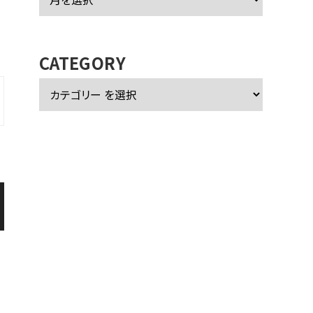
ー
カ
イ
ブ
CATEGORY