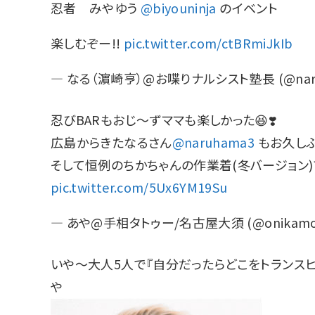
忍者 みやゆう
@biyouninja
のイベント
楽しむぞー!!
pic.twitter.com/ctBRmiJkIb
— なる（濵崎亨）@お喋りナルシスト塾長 (@naru
忍びBARもおじ〜ずママも楽しかった😆❣️
広島からきたなるさん
@naruhama3
もお久し
そして恒例のちかちゃんの作業着(冬バージョン)
pic.twitter.com/5Ux6YM19Su
— あや@手相タトゥー/名古屋大須 (@onikamo
いや〜大人5人で『自分だったらどこをトランス
や