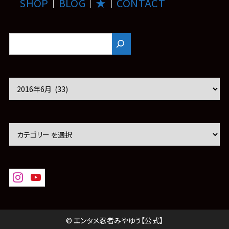
SHOP
｜
BLOG
｜
★
｜
CONTACT
ア
ー
カ
イ
ブ
© エンタメ忍者みやゆう【公式】