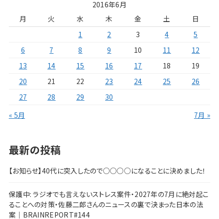
2016年6月
月
火
水
木
金
土
日
1
2
3
4
5
6
7
8
9
10
11
12
13
14
15
16
17
18
19
20
21
22
23
24
25
26
27
28
29
30
« 5月
7月 »
最新の投稿
【お知らせ】40代に突入したので○○○○になることに決めました！
保護中: ラジオでも言えないストレス案件・2027年の7月に絶対起こ
ることへの対策・佐藤二郎さんのニュースの裏で決まった日本の法
案｜BRAINREPORT#144