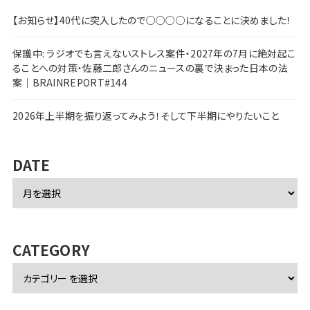
【お知らせ】40代に突入したので○○○○になることに決めました！
保護中: ラジオでも言えないストレス案件・2027年の7月に絶対起こ
ることへの対策・佐藤二郎さんのニュースの裏で決まった日本の法
案｜BRAINREPORT#144
2026年上半期を振り返ってみよう！そして下半期にやりたいこと
DATE
ア
ー
カ
イ
ブ
CATEGORY