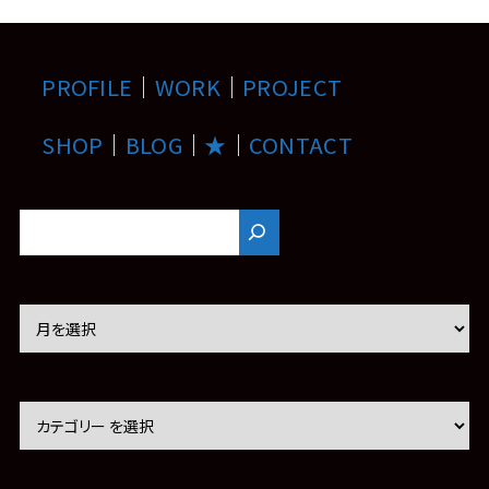
PROFILE
｜
WORK
｜
PROJECT
SHOP
｜
BLOG
｜
★
｜
CONTACT
ア
ー
カ
イ
ブ