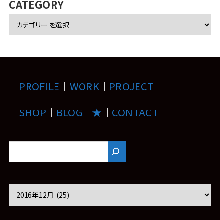
CATEGORY
PROFILE
｜
WORK
｜
PROJECT
SHOP
｜
BLOG
｜
★
｜
CONTACT
ア
ー
カ
イ