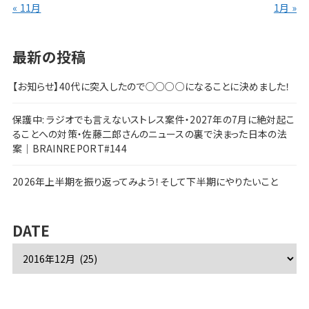
« 11月
1月 »
最新の投稿
【お知らせ】40代に突入したので○○○○になることに決めました！
保護中: ラジオでも言えないストレス案件・2027年の7月に絶対起こ
ることへの対策・佐藤二郎さんのニュースの裏で決まった日本の法
案｜BRAINREPORT#144
2026年上半期を振り返ってみよう！そして下半期にやりたいこと
DATE
ア
ー
カ
イ
ブ