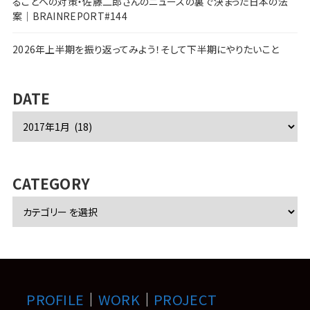
ることへの対策・佐藤二郎さんのニュースの裏で決まった日本の法
案｜BRAINREPORT#144
2026年上半期を振り返ってみよう！そして下半期にやりたいこと
DATE
ア
ー
カ
イ
ブ
CATEGORY
PROFILE
｜
WORK
｜
PROJECT