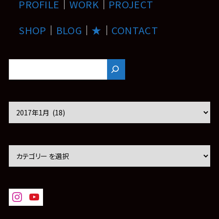
PROFILE
｜
WORK
｜
PROJECT
SHOP
｜
BLOG
｜
★
｜
CONTACT
ア
ー
カ
イ
ブ