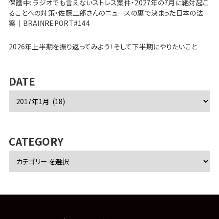
保護中: ラジオでも言えないストレス案件・2027年の7月に絶対起こ
ることへの対策・佐藤二郎さんのニュースの裏で決まった日本の法
案｜BRAINREPORT#144
2026年上半期を振り返ってみよう！そして下半期にやりたいこと
DATE
ア
ー
カ
イ
ブ
CATEGORY